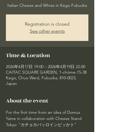
Italian Cheese and WInes in Kego Fukuoka
Registration is closed
See other events
Time & Location
2026年4月17日 19:00 – 2026年4月19日 22:00
CAITAC SQUARE GARDEN, 1-chōme-15-38
Kego, Chuo Ward, Fukuoka, 810-0023,
Japan
About the event
For the first time from an idea of Domus 
Yame in collaboration with Cheese Stand 
Tokyo: "カチョカバッロインピッかト”