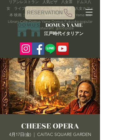
リアンレストラン 人気ピザ 八女茶 ドムス八
女 ライブラリー ドムス福岡 図書館 八女カフェ
RESERVATION
本 映画 コンサート Matcha green tea Yame tea
Library Cafe Domus Yame Domus Fukuoka popular
DOMUS YAME
Italian restaurant good pizza
​​江戸時代イタリアン
CHEESE OPERA
4月17日(金)
  |  
CAITAC SQUARE GARDEN