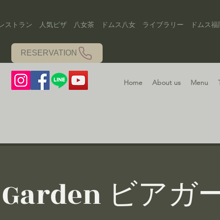
気ピザ 八女茶 ドムス八女 ライブラリー ドムス福岡 図書館 八女カフェ 本 映画
RESERVATION
Home
About us
Menu
r Garden ビア