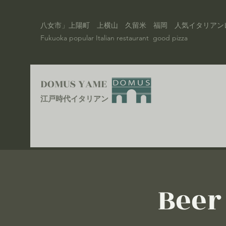
​八女市」上陽町 上横山 久留米 福岡 人気イタリアンレストラン 人
Fukuoka popular Italian restaurant good pizza
DOMUS YAME
​​江戸時代イタリアン
Bee