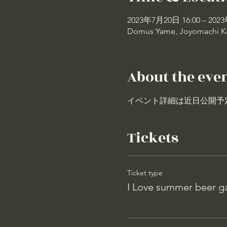
2023年7月20日 16:00 – 202
Domus Yame, Joyomachi Ka
About the eve
イベント詳細は近日公開予
Tickets
Ticket type
I Love summer beer g