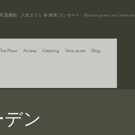
 コンサート Matcha green tea Yame tea Library 
The Place
Access
Catering
Nice spots
Blog
ガーデン